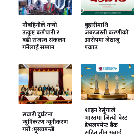
नौबहिनीले गर्‍यो
बुहारीमाथि
उत्कृष्ट कर्मचारी र
जबरजस्ती करणीको
बढी राजस्व संकलन
आरोपमा जेठाजु
गर्नेलाई सम्मान
पक्राउ
शाइन रेसुंगाले
सवारी दुर्घटना
भारतमा जित्यो बेस्ट
न्यूनिकरण न्यूनीकरण
डेभलपमेन्ट बैंक
गरौ :मुख्यमन्त्री
सहित तीन अवार्ड