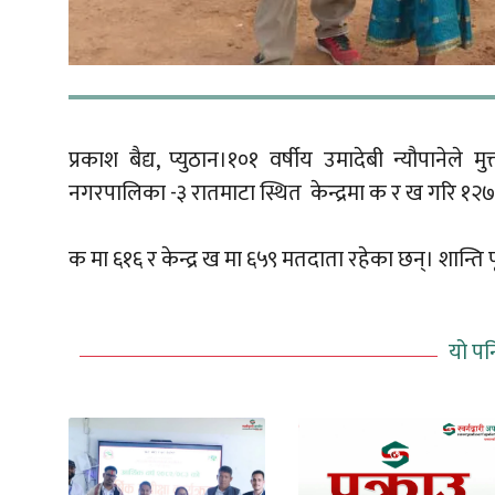
प्रकाश बैद्य, प्युठान।१०१ वर्षीय उमादेबी न्यौपानेले म
नगरपालिका -३ रातमाटा स्थित केन्द्रमा क र ख गरि १२
क मा ६१६ र केन्द्र ख मा ६५९ मतदाता रहेका छन्। शान्ति 
यो पन