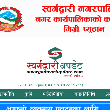
समय : १०:४९ pm
|
शुक्रबार , श्रावण २२ गते २०८३
राजनीति
कृषि
मल्टिमिडिया
जनप्रतिनिधि
अन्