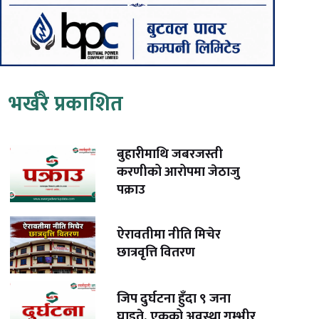
भर्खरै प्रकाशित
बुहारीमाथि जबरजस्ती
करणीको आरोपमा जेठाजु
पक्राउ
ऐरावतीमा नीति मिचेर
छात्रवृत्ति वितरण
जिप दुर्घटना हुँदा ९ जना
घाइते, एकको अवस्था गम्भीर