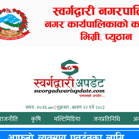
समय : १०:१६ am
|
शुक्रबार , श्रावण २२ गते २०८३
राजनीति
कृषि
मल्टिमिडिया
जनप्रतिनिधि
अन्