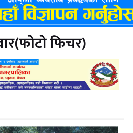
वार(फोटो फिचर)