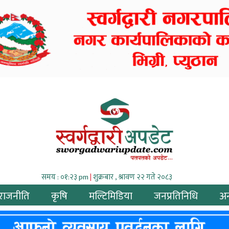
समय : ०१:२३ pm
|
शुक्रबार , श्रावण २२ गते २०८३
राजनीति
कृषि
मल्टिमिडिया
जनप्रतिनिधि
अन्