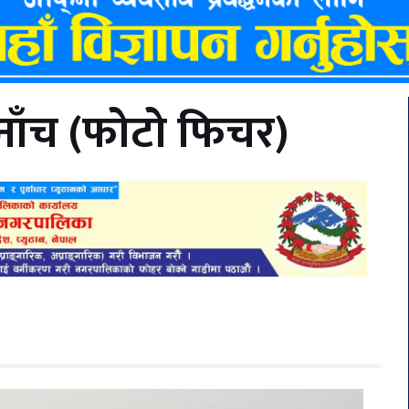
ए नाँच (फोटो फिचर)