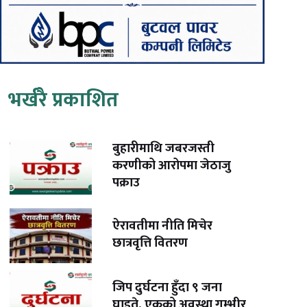
भर्खरै प्रकाशित
बुहारीमाथि जबरजस्ती
करणीको आरोपमा जेठाजु
पक्राउ
ऐरावतीमा नीति मिचेर
छात्रवृत्ति वितरण
जिप दुर्घटना हुँदा ९ जना
घाइते, एकको अवस्था गम्भीर