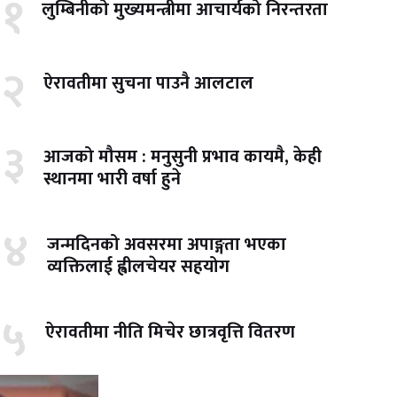
१
लुम्बिनीको मुख्यमन्त्रीमा आचार्यको निरन्तरता
२
ऐरावतीमा सुचना पाउनै आलटाल
३
आजको मौसम : मनुसुनी प्रभाव कायमै, केही
स्थानमा भारी वर्षा हुने
४
जन्मदिनको अवसरमा अपाङ्गता भएका
व्यक्तिलाई ह्वीलचेयर सहयोग
५
ऐरावतीमा नीति मिचेर छात्रवृत्ति वितरण