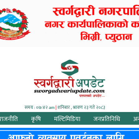
समय : ०७:४२ am
|
शनिबार , श्रावण २३ गते २०८३
राजनीति
कृषि
मल्टिमिडिया
जनप्रतिनिधि
अन्