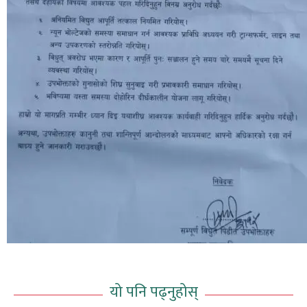
यो पनि पढ्नुहोस्