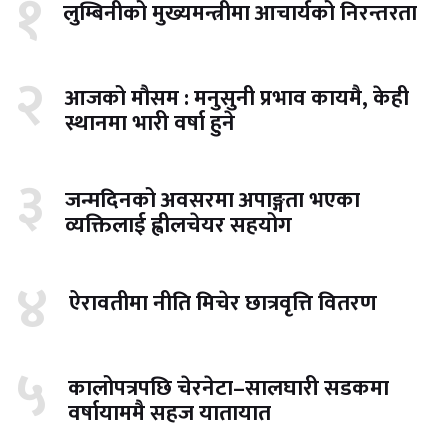
१
लुम्बिनीको मुख्यमन्त्रीमा आचार्यको निरन्तरता
२
आजको मौसम : मनुसुनी प्रभाव कायमै, केही
स्थानमा भारी वर्षा हुने
३
जन्मदिनको अवसरमा अपाङ्गता भएका
व्यक्तिलाई ह्वीलचेयर सहयोग
४
ऐरावतीमा नीति मिचेर छात्रवृत्ति वितरण
५
कालोपत्रपछि चेरनेटा–सालघारी सडकमा
वर्षायाममै सहज यातायात