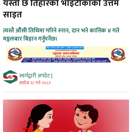
यस्तो छ तिहारको भाइटीकाको उत्तम
साइत
त्यस्तै औँसी तिथिमा गरिने स्नान, दान भने कात्तिक ४ गते
मङ्गलबार बिहान गर्नुपर्नेछ।
स्वर्गद्वारी अपडेट |
असाेज २८ गते २०८२