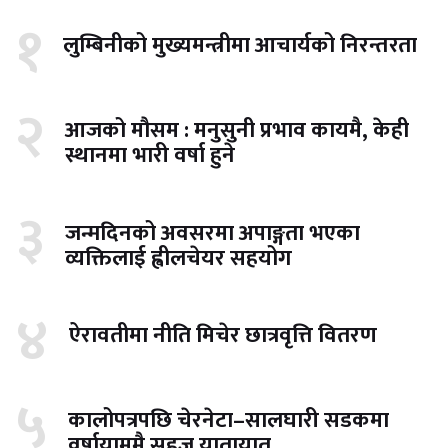
१
लुम्बिनीको मुख्यमन्त्रीमा आचार्यको निरन्तरता
२
आजको मौसम : मनुसुनी प्रभाव कायमै, केही
स्थानमा भारी वर्षा हुने
३
जन्मदिनको अवसरमा अपाङ्गता भएका
व्यक्तिलाई ह्वीलचेयर सहयोग
४
ऐरावतीमा नीति मिचेर छात्रवृत्ति वितरण
५
कालोपत्रपछि चेरनेटा–सालघारी सडकमा
वर्षायाममै सहज यातायात