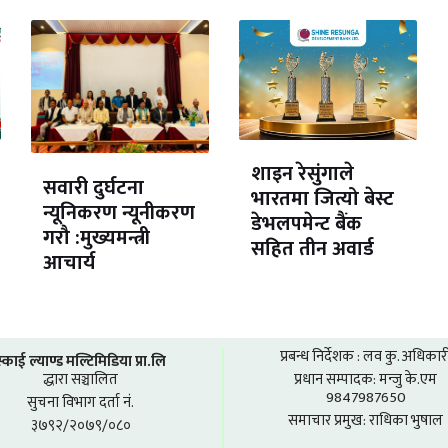
शाइन रेसुंगाले
सवारी दुर्घटना
भारतमा जित्यो बेस्ट
न्यूनिकरण न्यूनीकरण
डेभलपमेन्ट बैंक
गरौ :मुख्यमन्त्री
सहित तीन अवार्ड
आचार्य
प्रबन्ध निर्देशक : लव कु. अधिकार
स्काई ल्याण्ड मल्टिमिडिया प्रा.लि
द्धारा सञ्चालित
प्रधान सम्पादक: मन्जु के.एम
9847987650
सुचना विभाग दर्ता नं.
समाचार प्रमुख: राधिका भुषाल
३७९२/२०७९/०८०