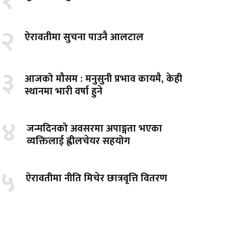
१
२
ऐरावतीमा सुचना पाउनै आलटाल
३
आजको मौसम : मनुसुनी प्रभाव कायमै, केही
स्थानमा भारी वर्षा हुने
४
जन्मदिनको अवसरमा अपाङ्गता भएका
व्यक्तिलाई ह्वीलचेयर सहयोग
५
ऐरावतीमा नीति मिचेर छात्रवृत्ति वितरण