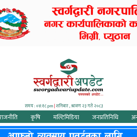
समय : ०४:१८ pm
|
शनिबार , श्रावण २३ गते २०८३
राजनीति
कृषि
मल्टिमिडिया
जनप्रतिनिधि
अन्