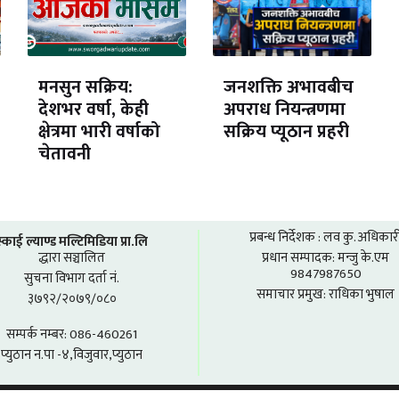
मनसुन सक्रिय:
जनशक्ति अभावबीच
देशभर वर्षा, केही
अपराध नियन्त्रणमा
क्षेत्रमा भारी वर्षाको
सक्रिय प्यूठान प्रहरी
चेतावनी
प्रबन्ध निर्देशक : लव कु. अधिकार
स्काई ल्याण्ड मल्टिमिडिया प्रा.लि
द्धारा सञ्चालित
प्रधान सम्पादक: मन्जु के.एम
9847987650
सुचना विभाग दर्ता नं.
समाचार प्रमुख: राधिका भुषाल
३७९२/२०७९/०८०
सम्पर्क नम्बर: 086-460261
प्युठान न.पा -४,विजुवार,प्युठान