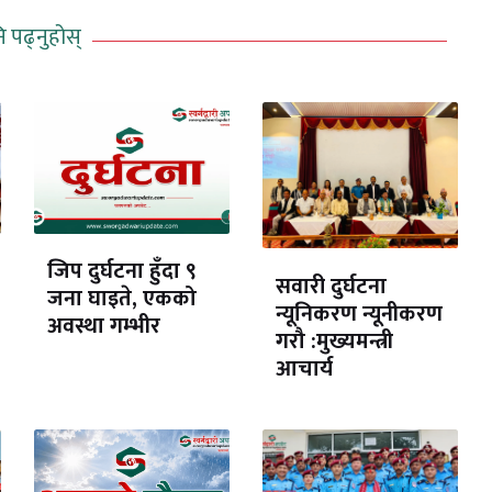
ि पढ्नुहोस्
जिप दुर्घटना हुँदा ९
सवारी दुर्घटना
जना घाइते, एकको
न्यूनिकरण न्यूनीकरण
अवस्था गम्भीर
गरौ :मुख्यमन्त्री
आचार्य