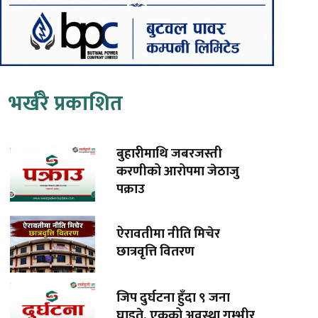
भर्खरै प्रकाशित
बुहारीमाथि जबरजस्ती
करणीको आरोपमा जेठाजु
पक्राउ
ऐरावतीमा नीति मिचेर
छात्रवृत्ति वितरण
जिप दुर्घटना हुँदा ९ जना
घाइते, एकको अवस्था गम्भीर