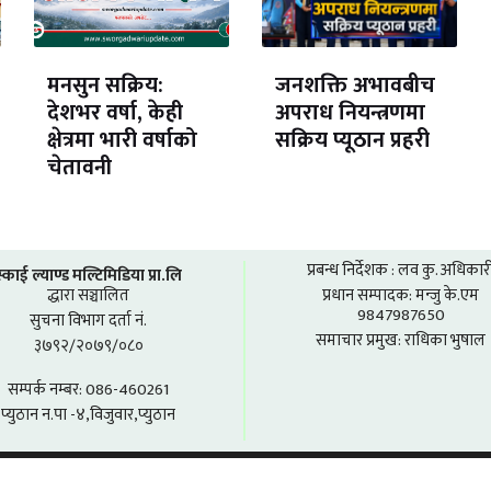
मनसुन सक्रिय:
जनशक्ति अभावबीच
देशभर वर्षा, केही
अपराध नियन्त्रणमा
क्षेत्रमा भारी वर्षाको
सक्रिय प्यूठान प्रहरी
चेतावनी
प्रबन्ध निर्देशक : लव कु. अधिकार
स्काई ल्याण्ड मल्टिमिडिया प्रा.लि
द्धारा सञ्चालित
प्रधान सम्पादक: मन्जु के.एम
9847987650
सुचना विभाग दर्ता नं.
समाचार प्रमुख: राधिका भुषाल
३७९२/२०७९/०८०
सम्पर्क नम्बर: 086-460261
प्युठान न.पा -४,विजुवार,प्युठान
SKYLAND MULTIMEDIA 2026 © - ALL RIGHTS RESERVED