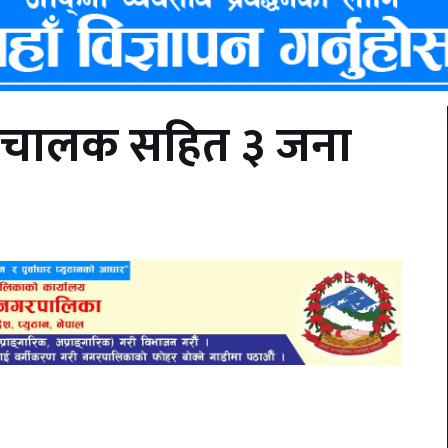
टना चालक सहित ३ जना