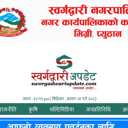
समय : १२:५५ pm
|
बिहिबार , श्रावण २१ गते २०८३
राजनीति
कृषि
मल्टिमिडिया
जनप्रतिनिधि
अन्