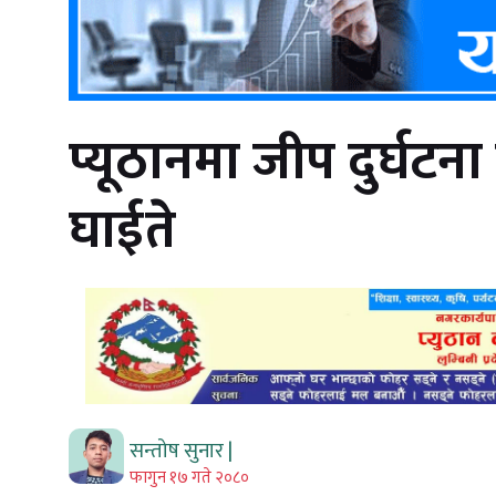
प्यूठानमा जीप दुर्घ
घाईते
सन्तोष सुनार |
फागुन १७ गते २०८०