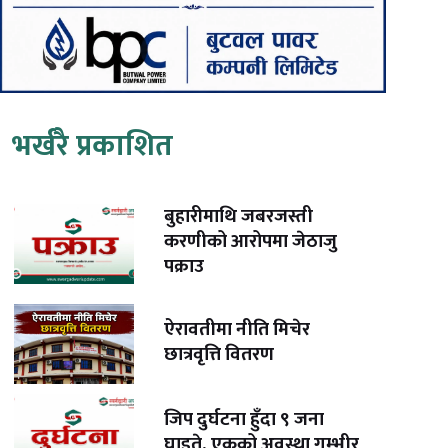
भर्खरै प्रकाशित
बुहारीमाथि जबरजस्ती
करणीको आरोपमा जेठाजु
पक्राउ
ऐरावतीमा नीति मिचेर
छात्रवृत्ति वितरण
जिप दुर्घटना हुँदा ९ जना
घाइते, एकको अवस्था गम्भीर