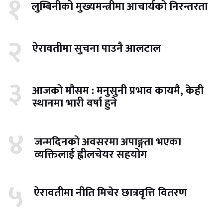
१
लुम्बिनीको मुख्यमन्त्रीमा आचार्यको निरन्तरता
२
ऐरावतीमा सुचना पाउनै आलटाल
३
आजको मौसम : मनुसुनी प्रभाव कायमै, केही
स्थानमा भारी वर्षा हुने
४
जन्मदिनको अवसरमा अपाङ्गता भएका
व्यक्तिलाई ह्वीलचेयर सहयोग
५
ऐरावतीमा नीति मिचेर छात्रवृत्ति वितरण