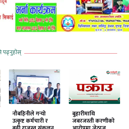
ि पढ्नुहोस्
नौबहिनीले गर्‍यो
बुहारीमाथि
उत्कृष्ट कर्मचारी र
जबरजस्ती करणीको
बढी राजस्व संकलन
आरोपमा जेठाजु