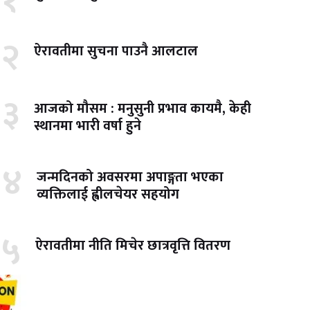
१
२
ऐरावतीमा सुचना पाउनै आलटाल
३
आजको मौसम : मनुसुनी प्रभाव कायमै, केही
स्थानमा भारी वर्षा हुने
४
जन्मदिनको अवसरमा अपाङ्गता भएका
व्यक्तिलाई ह्वीलचेयर सहयोग
५
ऐरावतीमा नीति मिचेर छात्रवृत्ति वितरण