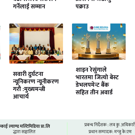
गर्नेलाई सम्मान
पक्राउ
शाइन रेसुंगाले
सवारी दुर्घटना
भारतमा जित्यो बेस्ट
न्यूनिकरण न्यूनीकरण
डेभलपमेन्ट बैंक
गरौ :मुख्यमन्त्री
सहित तीन अवार्ड
आचार्य
प्रबन्ध निर्देशक : लव कु. अधिकार
स्काई ल्याण्ड मल्टिमिडिया प्रा.लि
द्धारा सञ्चालित
प्रधान सम्पादक: मन्जु के.एम