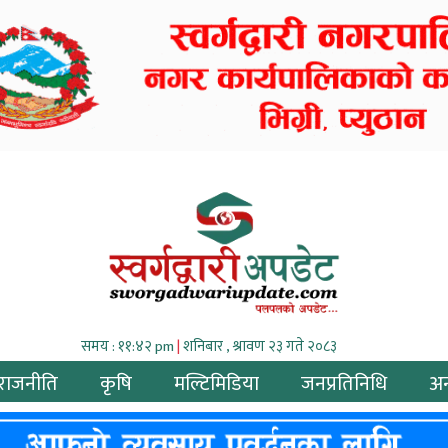
समय : ११:४२ pm
|
शनिबार , श्रावण २३ गते २०८३
राजनीति
कृषि
मल्टिमिडिया
जनप्रतिनिधि
अन्