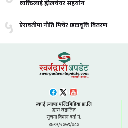
व्यक्तिलाई ह्वीलचेयर सहयोग
५
ऐरावतीमा नीति मिचेर छात्रवृत्ति वितरण
स्काई ल्याण्ड मल्टिमिडिया प्रा.लि
द्धारा सञ्चालित
सुचना विभाग दर्ता नं.
३७९२/२०७९/०८०