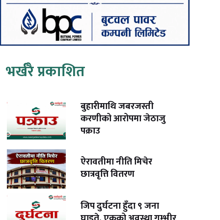
भर्खरै प्रकाशित
बुहारीमाथि जबरजस्ती
करणीको आरोपमा जेठाजु
पक्राउ
ऐरावतीमा नीति मिचेर
छात्रवृत्ति वितरण
जिप दुर्घटना हुँदा ९ जना
घाइते, एकको अवस्था गम्भीर