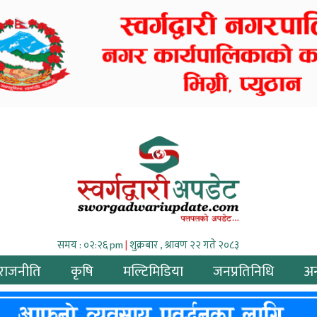
समय : ०२:२६ pm
|
शुक्रबार , श्रावण २२ गते २०८३
राजनीति
कृषि
मल्टिमिडिया
जनप्रतिनिधि
अन्