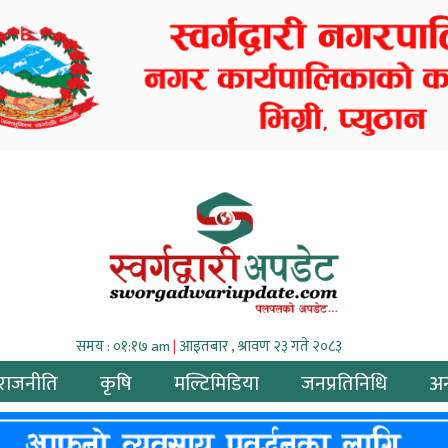
समय : ०१:१७ am
|
आइतबार , श्रावण २३ गते २०८३
राजनीति
कृषि
मल्टिमिडिया
जनप्रतिनिधि
अन्