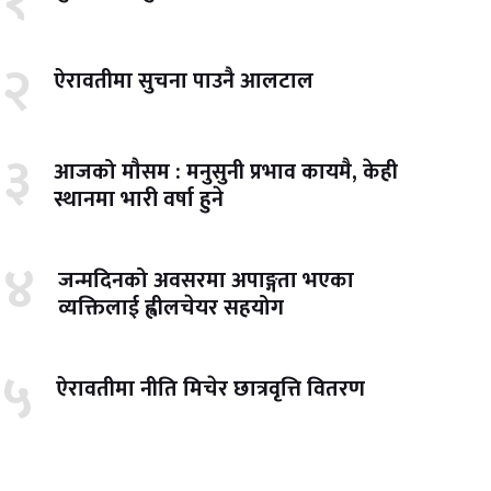
१
२
ऐरावतीमा सुचना पाउनै आलटाल
३
आजको मौसम : मनुसुनी प्रभाव कायमै, केही
स्थानमा भारी वर्षा हुने
४
जन्मदिनको अवसरमा अपाङ्गता भएका
व्यक्तिलाई ह्वीलचेयर सहयोग
५
ऐरावतीमा नीति मिचेर छात्रवृत्ति वितरण