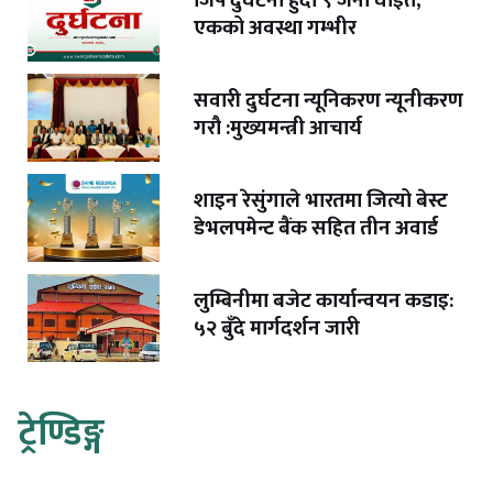
जिप दुर्घटना हुँदा ९ जना घाइते,
एकको अवस्था गम्भीर
सवारी दुर्घटना न्यूनिकरण न्यूनीकरण
गरौ :मुख्यमन्त्री आचार्य
शाइन रेसुंगाले भारतमा जित्यो बेस्ट
डेभलपमेन्ट बैंक सहित तीन अवार्ड
लुम्बिनीमा बजेट कार्यान्वयन कडाइ:
५२ बुँदे मार्गदर्शन जारी
ट्रेण्डिङ्ग