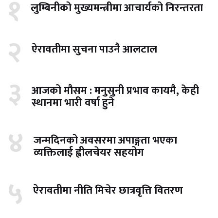
१
लुम्बिनीको मुख्यमन्त्रीमा आचार्यको निरन्तरता
२
ऐरावतीमा सुचना पाउनै आलटाल
३
आजको मौसम : मनुसुनी प्रभाव कायमै, केही
स्थानमा भारी वर्षा हुने
४
जन्मदिनको अवसरमा अपाङ्गता भएका
व्यक्तिलाई ह्वीलचेयर सहयोग
५
ऐरावतीमा नीति मिचेर छात्रवृत्ति वितरण