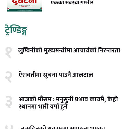
एकको अवस्था गम्भीर
ट्रेण्डिङ्ग
१
लुम्बिनीको मुख्यमन्त्रीमा आचार्यको निरन्तरता
२
ऐरावतीमा सुचना पाउनै आलटाल
३
आजको मौसम : मनुसुनी प्रभाव कायमै, केही
स्थानमा भारी वर्षा हुने
जन्मदिनको अवसरमा अपाङ्गता भएका