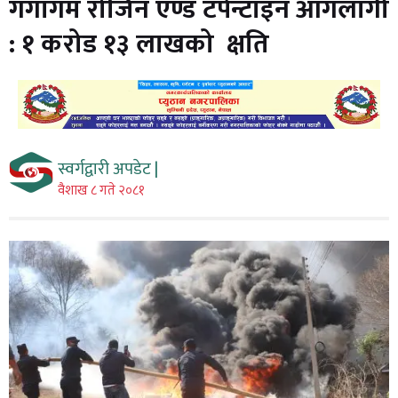
गंगागम रोजिन एण्ड टर्पेन्टाइन आगलागी
: १ करोड १३ लाखको क्षति
स्वर्गद्वारी अपडेट |
वैशाख ८ गते २०८१