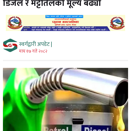
डिजेल र मट्टीतेलको मूल्य बढ्यो
स्वर्गद्वारी अपडेट |
माघ १७ गते २०८२