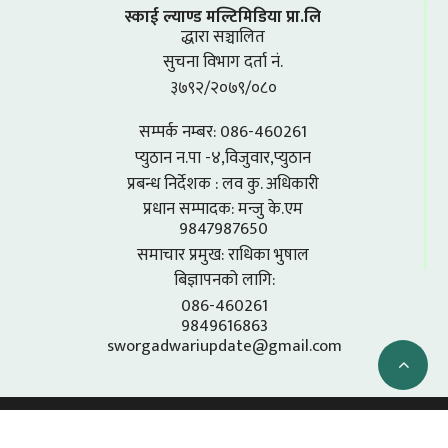
स्काई ल्याण्ड मल्टिमिडिया प्रा.लि
द्धारा सञ्चालित
सुचना विभाग दर्ता नं.
३७९२/२०७९/०८०
सम्पर्क नम्बर: 086-460261
प्युठान न.पा -४,विजुवार,प्युठान
प्रबन्ध निर्देशक : लव कु. अधिकारी
प्रधान सम्पादक: मन्जु के.एम
9847987650
समाचार प्रमुख: राधिका भुषाल
बिज्ञापनको लागि:
086-460261
9849616863
sworgadwariupdate@gmail.com
SKYLAND MULTIMEDIA 2026 © - ALL RIGHTS RESERVED