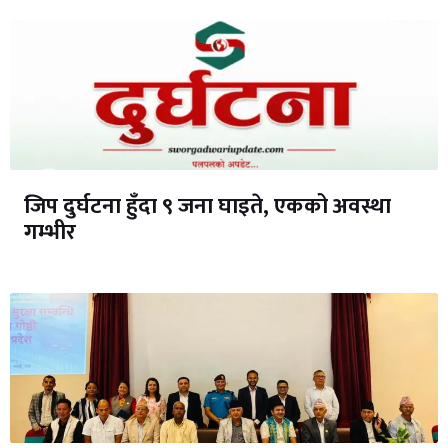
जिप दुर्घटना हुँदा ९ जना घाइते, एकको अवस्था
गम्भीर