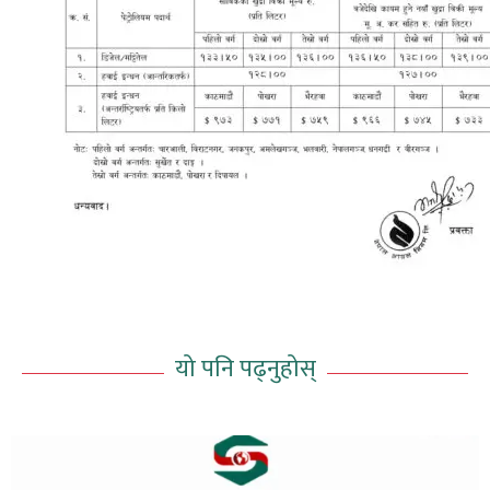
यो पनि पढ्नुहोस्