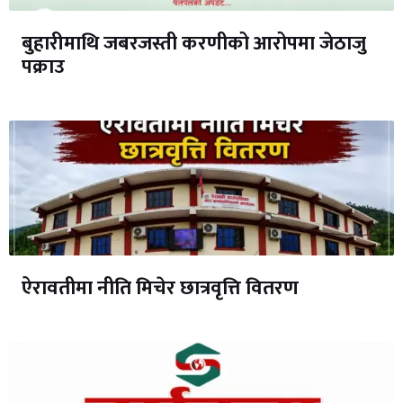
बुहारीमाथि जबरजस्ती करणीको आरोपमा जेठाजु
पक्राउ
ऐरावतीमा नीति मिचेर छात्रवृत्ति वितरण