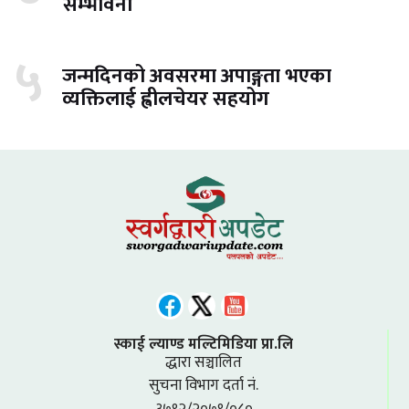
सम्भावना
५
जन्मदिनको अवसरमा अपाङ्गता भएका
व्यक्तिलाई ह्वीलचेयर सहयोग
स्काई ल्याण्ड मल्टिमिडिया प्रा.लि
द्धारा सञ्चालित
सुचना विभाग दर्ता नं.
३७९२/२०७९/०८०