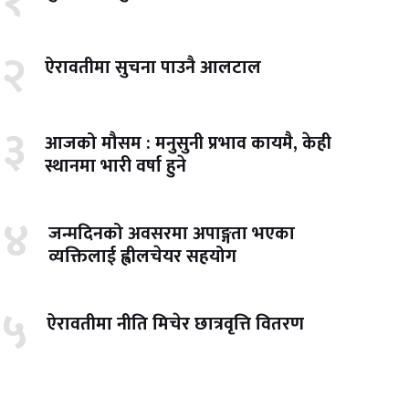
१
२
ऐरावतीमा सुचना पाउनै आलटाल
३
आजको मौसम : मनुसुनी प्रभाव कायमै, केही
स्थानमा भारी वर्षा हुने
४
जन्मदिनको अवसरमा अपाङ्गता भएका
व्यक्तिलाई ह्वीलचेयर सहयोग
५
ऐरावतीमा नीति मिचेर छात्रवृत्ति वितरण