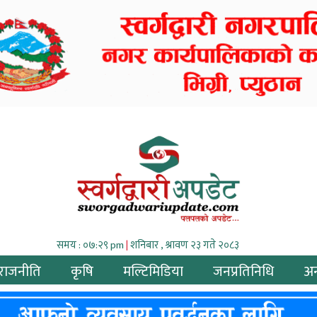
समय : ०७:२९ pm
|
शनिबार , श्रावण २३ गते २०८३
राजनीति
कृषि
मल्टिमिडिया
जनप्रतिनिधि
अन्