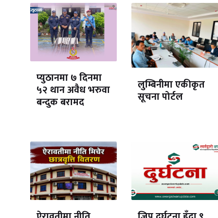
प्युठानमा ७ दिनमा
लुम्बिनीमा एकीकृत
५२ थान अवैध भरुवा
सूचना पोर्टल
बन्दुक बरामद
ऐरावतीमा नीति
जिप दुर्घटना हुँदा ९