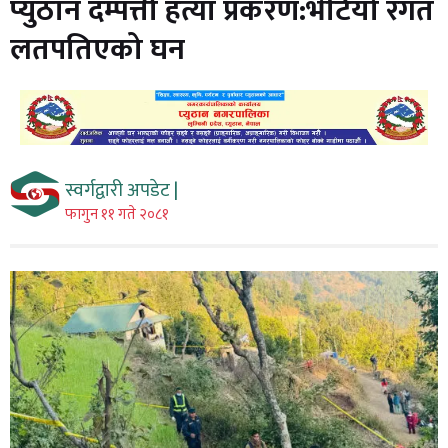
प्युठान दम्पत्ती हत्या प्रकरण:भेटियो रगत
लतपतिएको घन
स्वर्गद्वारी अपडेट |
फागुन ११ गते २०८१