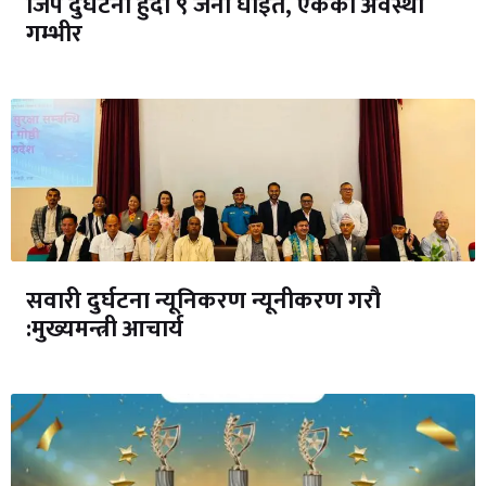
जिप दुर्घटना हुँदा ९ जना घाइते, एकको अवस्था
गम्भीर
सवारी दुर्घटना न्यूनिकरण न्यूनीकरण गरौ
:मुख्यमन्त्री आचार्य