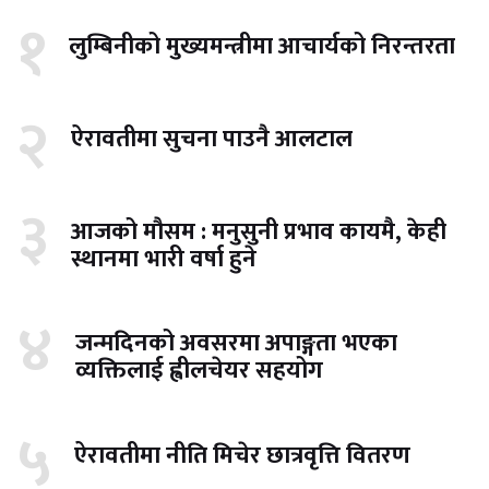
१
लुम्बिनीको मुख्यमन्त्रीमा आचार्यको निरन्तरता
२
ऐरावतीमा सुचना पाउनै आलटाल
३
आजको मौसम : मनुसुनी प्रभाव कायमै, केही
स्थानमा भारी वर्षा हुने
४
जन्मदिनको अवसरमा अपाङ्गता भएका
व्यक्तिलाई ह्वीलचेयर सहयोग
५
ऐरावतीमा नीति मिचेर छात्रवृत्ति वितरण