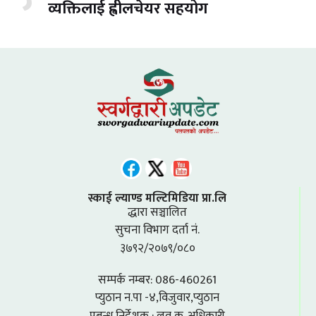
व्यक्तिलाई ह्वीलचेयर सहयोग
स्काई ल्याण्ड मल्टिमिडिया प्रा.लि
द्धारा सञ्चालित
सुचना विभाग दर्ता नं.
३७९२/२०७९/०८०
सम्पर्क नम्बर: 086-460261
प्युठान न.पा -४,विजुवार,प्युठान
प्रबन्ध निर्देशक : लव कु. अधिकारी