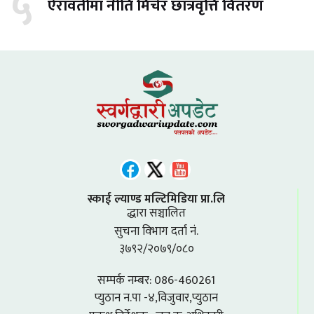
५
ऐरावतीमा नीति मिचेर छात्रवृत्ति वितरण
स्काई ल्याण्ड मल्टिमिडिया प्रा.लि
द्धारा सञ्चालित
सुचना विभाग दर्ता नं.
३७९२/२०७९/०८०
सम्पर्क नम्बर: 086-460261
प्युठान न.पा -४,विजुवार,प्युठान