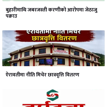
बुहारीमाथि जबरजस्ती करणीको आरोपमा जेठाजु
पक्राउ
ऐरावतीमा नीति मिचेर छात्रवृत्ति वितरण