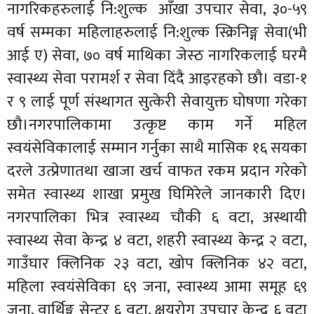
नागरिकहरुलाई नि:शुल्क आँखा उपचार सेवा, ३०-५९
वर्ष सम्मका महिलाहरुलाई नि:शुल्क स्क्रिनिङ्ग सेवा(भी
आई ए) सेवा, ७० वर्ष माथिका जेस्ठ नागरिकलाई घरमै
स्वास्थ्य सेवा परामर्श र सेवा दिंदै आइरहको छौ। वडा-१
र ९ लाई पूर्ण संस्थागत सुत्केरी सेवायुक्त घोषणा गरेका
छौ।नगरपालिकामा उत्कृष्ट काम गर्ने महिल
स्वयंसेविकालाई सम्मान गर्नुका साथै मासिक १६ सयका
दरले उत्प्रेणातथा खाजा खर्च वाफत रकम प्रदान गरेको
समेत स्वास्थ्य शाखा प्रमुख घिमिरेले जानकारी दिए।
नगरपालिका भित्र स्वास्थ्य चौकी ६ वटा, अस्थायी
स्वास्थ्य सेवा केन्द्र ४ वटा, शहरी स्वास्थ्य केन्द्र २ वटा,
गाउँघार क्लिनिक २३ वटा, खोप क्लिनिक ४२ वटा,
महिला स्वयंसेविका ६९ जना, स्वास्थ्य आमा समूह ६९
जना, वार्थिङ्ग सेन्टर ६ वटा, क्षयरोग उपचार केन्द्र ६ वटा