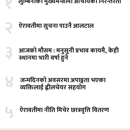
१
लुम्बिनीको मुख्यमन्त्रीमा आचार्यको निरन्तरता
२
ऐरावतीमा सुचना पाउनै आलटाल
३
आजको मौसम : मनुसुनी प्रभाव कायमै, केही
स्थानमा भारी वर्षा हुने
४
जन्मदिनको अवसरमा अपाङ्गता भएका
व्यक्तिलाई ह्वीलचेयर सहयोग
५
ऐरावतीमा नीति मिचेर छात्रवृत्ति वितरण