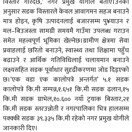
विस्तार गरिदैछ,’ नगर प्रमुख योगीले बताए।उनका
अनुसार सडक विस्तारले केवल आवागमन सहज बनाउने
मात्र होइन, कृषि उत्पादनलाई बजारसम्म पु¥याउन र
मल–बिउजस्ता सामग्री समयमै गाउँमा उपलब्ध गराउन
समेत महत्त्वपूर्ण भूमिका खेल्नेछ।ग्रामीण क्षेत्रमा सेवा
प्रवाहलाई छरितो बनाउने, स्वास्थ्य तथा शिक्षामा पहुँच
बढाउने र आर्थिक गतिविधिलाई चलायमान बनाउने
लक्ष्यसहित सडक पूर्वाधार सुदृढीकरणमा जोड दिइएको
छ।‘एक वडा एक कालोपत्रे अन्तर्गत’ ५.१ सडक
कालोपत्रे कि.मी सम्पन्न,१.६५१ कि.मी सडक ढलान,१५
कि.मी सडक ग्राभेल,१०.६०० नयाँ ट्रयाक बिस्तार,२१
कि.मी सडक स्तरउन्नोती र नगरपालिका भित्र हालसम्म
पक्क्की सडक ३९.३३५ कि.मी रहेको नगर प्रमुख योगीले
जानकारी दिए।