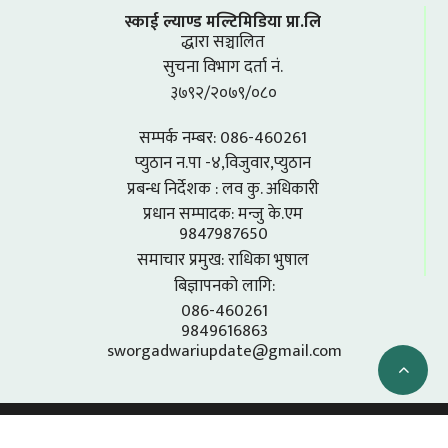
स्काई ल्याण्ड मल्टिमिडिया प्रा.लि
द्धारा सञ्चालित
सुचना विभाग दर्ता नं.
३७९२/२०७९/०८०
सम्पर्क नम्बर: 086-460261
प्युठान न.पा -४,विजुवार,प्युठान
प्रबन्ध निर्देशक : लव कु. अधिकारी
प्रधान सम्पादक: मन्जु के.एम
9847987650
समाचार प्रमुख: राधिका भुषाल
बिज्ञापनको लागि:
086-460261
9849616863
sworgadwariupdate@gmail.com
SKYLAND MULTIMEDIA 2026 © - ALL RIGHTS RESERVED