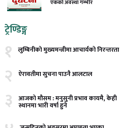
एकको अवस्था गम्भीर
ट्रेण्डिङ्ग
१
लुम्बिनीको मुख्यमन्त्रीमा आचार्यको निरन्तरता
२
ऐरावतीमा सुचना पाउनै आलटाल
३
आजको मौसम : मनुसुनी प्रभाव कायमै, केही
स्थानमा भारी वर्षा हुने
जन्मदिनको अवसरमा अपाङ्गता भएका