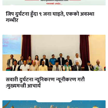
जिप दुर्घटना हुँदा ९ जना घाइते, एकको अवस्था
गम्भीर
सवारी दुर्घटना न्यूनिकरण न्यूनीकरण गरौ
:मुख्यमन्त्री आचार्य